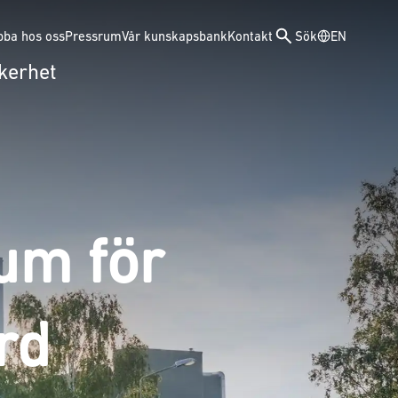
bba hos oss
Pressrum
Vår kunskapsbank
Kontakt
Sök
EN
kerhet
rum för
rd