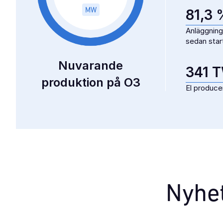
81,3 
Anläggnings
sedan star
341 
El produce
Nyhe