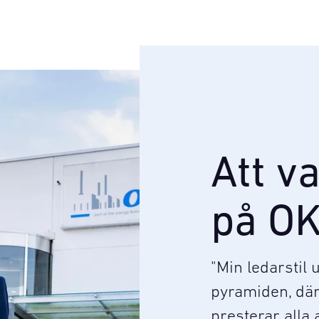
Att v
på O
"Min ledarstil
pyramiden, där 
presterar alla