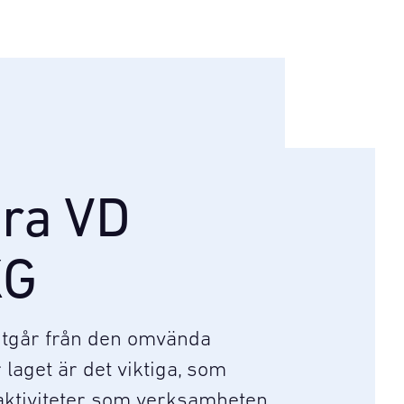
ara VD
KG
 utgår från den omvända
laget är det viktiga, som
 aktiviteter som verksamheten