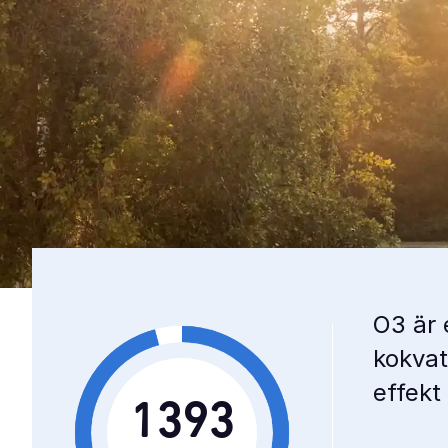
O3 är 
kokvat
effekt