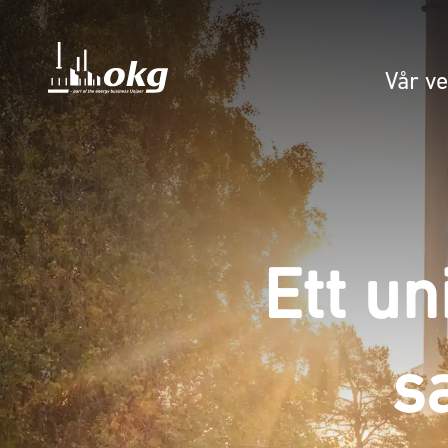
Vår v
Ett un
s