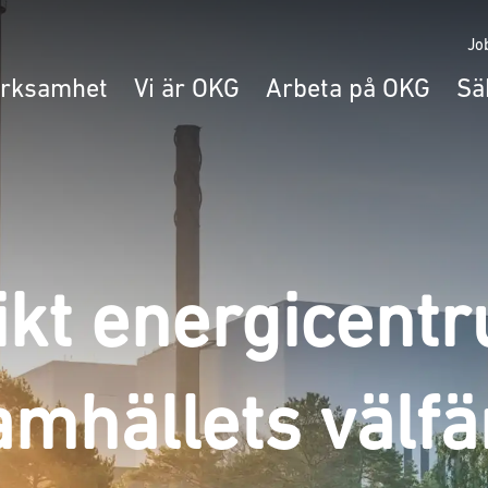
Jo
erksamhet
Vi är OKG
Arbeta på OKG
Sä
ikt energicent
amhällets välfä