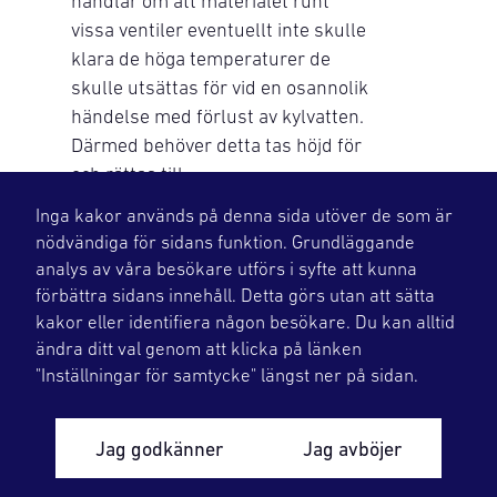
handlar om att materialet runt
vissa ventiler eventuellt inte skulle
klara de höga temperaturer de
skulle utsättas för vid en osannolik
händelse med förlust av kylvatten.
Därmed behöver detta tas höjd för
och rättas till.
Inga kakor används på denna sida utöver de som är
nödvändiga för sidans funktion. Grundläggande
analys av våra besökare utförs i syfte att kunna
förbättra sidans innehåll. Detta görs utan att sätta
kakor eller identifiera någon besökare. Du kan alltid
ändra ditt val genom att klicka på länken
"Inställningar för samtycke" längst ner på sidan.
18 december 2025
Nyhet
Jag godkänner
Jag avböjer
Oskarshamn 3 tillbaka på
nät tidigare än planerat