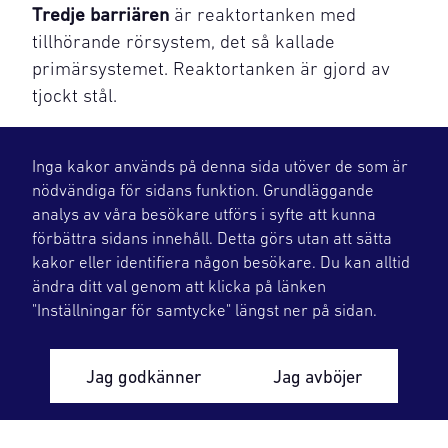
Tredje barriären
är reaktortanken med
tillhörande rörsystem, det så kallade
primärsystemet. Reaktortanken är gjord av
tjockt stål.
Fjärde barriären
är reaktorinneslutningen,
Inga kakor används på denna sida utöver de som är
som består av tjock betong. med ingjuten
nödvändiga för sidans funktion. Grundläggande
gastät stålplåt i betongen.
analys av våra besökare utförs i syfte att kunna
Reaktorinneslutningen ska vara intakt även
förbättra sidans innehåll. Detta görs utan att sätta
om bränslet börjar smälta. Här ryms även
kakor eller identifiera någon besökare. Du kan alltid
vattenbassäng och sprinklers för kylning. Här
ändra ditt val genom att klicka på länken
finns också ledningar till ett haverifilter (ett så
"Inställningar för samtycke" längst ner på sidan.
kallat RAMA-filter) i en separat byggnad som
kan ta hand om 99,9 procent av
Jag godkänner
Jag avböjer
radioaktiviteten om en olycka skulle inträffa.
Radioaktivt material ska alltså inte kunna
spridas till omgivningen ens om de inre