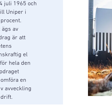
 juli 1965 och
ll Uniper i
 procent.
 ägs av
rag är att
etens
skraftig el
för hela den
ppdraget
nomföra en
iv avveckling
rift.