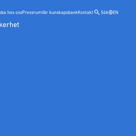
bba hos oss
Pressrum
Vår kunskapsbank
Kontakt
Sök
EN
kerhet