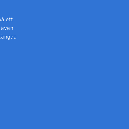
å ett
r även
stängda