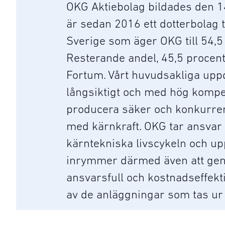
OKG Aktiebolag bildades den 14
är sedan 2016 ett dotterbolag ti
Sverige som äger OKG till 54,5
Resterande andel, 45,5 procent
Fortum. Vårt huvudsakliga uppd
långsiktigt och med hög komp
producera säker och konkurren
med kärnkraft. OKG tar ansvar 
kärntekniska livscykeln och u
inrymmer därmed även att ge
ansvarsfull och kostnadseffekt
av de anläggningar som tas ur d