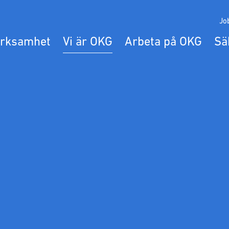
Jo
erksamhet
Vi är OKG
Arbeta på OKG
Sä