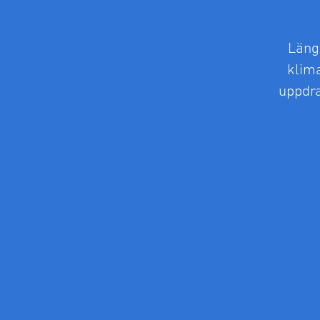
Läng
klima
uppdra