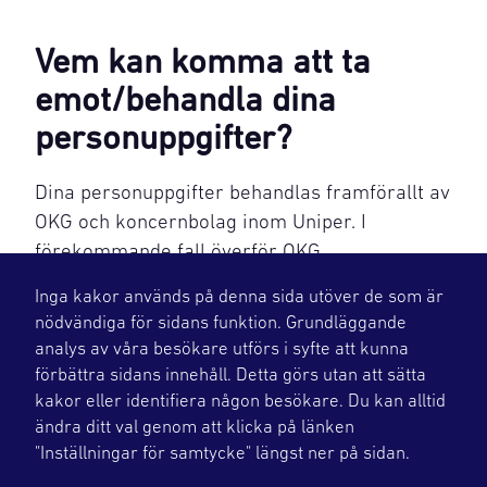
Vem kan komma att ta
emot/behandla dina
personuppgifter?
Dina personuppgifter behandlas framförallt av
OKG och koncernbolag inom Uniper. I
förekommande fall överför OKG
personuppgifter om dig, tillsammans med
Inga kakor används på denna sida utöver de som är
uppgift om genomförd läkarundersökning för
nödvändiga för sidans funktion. Grundläggande
radiologiskt arbete och den dos som du
analys av våra besökare utförs i syfte att kunna
erhållit hos oss, till ett centralt dosregister
förbättra sidans innehåll. Detta görs utan att sätta
(CDIS) som hanteras av Ringhals AB.
kakor eller identifiera någon besökare. Du kan alltid
ändra ditt val genom att klicka på länken
"Inställningar för samtycke" längst ner på sidan.
Hur länge behandlar vi dina