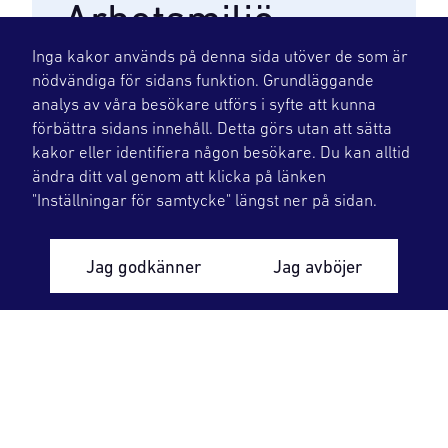
Arbetsmiljö
Inga kakor används på denna sida utöver de som är
Arbetsmiljöarbetet på OKG är
nödvändiga för sidans funktion. Grundläggande
certifierat vilket innebär att vi har
analys av våra besökare utförs i syfte att kunna
förbättra sidans innehåll. Detta görs utan att sätta
ett stort fokus på förebyggande
kakor eller identifiera någon besökare. Du kan alltid
åtgärder och utveckling av det
ändra ditt val genom att klicka på länken
systematiska arbetsmiljöarbetet.
"Inställningar för samtycke" längst ner på sidan.
Jag godkänner
Jag avböjer
Gå till arbetsmiljö