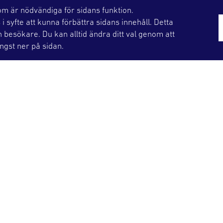
ralstimulerande substanser
m är nödvändiga för sidans funktion.
 syfte att kunna förbättra sidans innehåll. Detta
n besökare. Du kan alltid ändra ditt val genom att
ängst ner på sidan.
 kemikalier, syror, gaser, sprayer och trycksatta k
ka hanteras via OKGs godsmottagning.
troll
er, huvudbonad, mobiltelefon, elektronik, bagage,
i en plastback på rullbandet. Du passerar sedan 
e som reagerar på olika typer av metallföremål.
et flera sätt för skyddsvakten att kontrollera ors
genom bågen igen, söka av dig med handburen meta