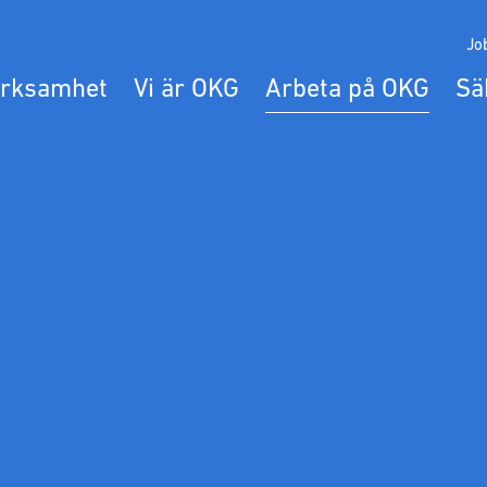
Jo
erksamhet
Vi är OKG
Arbeta på OKG
Sä