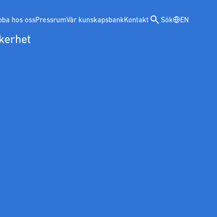
bba hos oss
Pressrum
Vår kunskapsbank
Kontakt
Sök
EN
kerhet