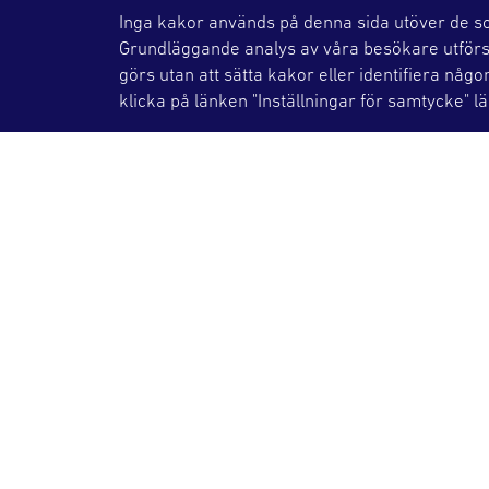
Alkohol och cent
Inga kakor används på denna sida utöver de so
Grundläggande analys av våra besökare utförs i
görs utan att sätta kakor eller identifiera någo
Kamera
klicka på länken "Inställningar för samtycke" l
Brännbara vätskor,
*Dessa föremål s
Säkerhetskon
Placera ytterkläd
OKG-legitimation 
metalldetektorbåg
Vid utslag finns d
kan låta dig gå i