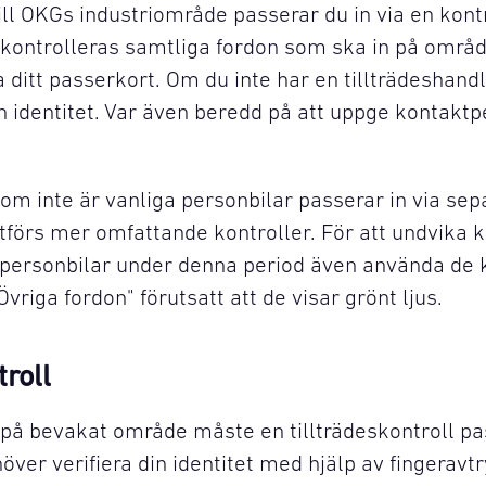
ll OKGs industriområde passerar du in via en kontr
 kontrolleras samtliga fordon som ska in på områ
 ditt passerkort. Om du inte har en tillträdeshand
n identitet. Var även beredd på att uppge kontaktp
om inte är vanliga personbilar passerar in via sep
tförs mer omfattande kontroller. För att undvika k
r personbilar under denna period även använda de 
iga fordon" förutsatt att de visar grönt ljus.
troll
på bevakat område måste en tillträdeskontroll pa
över verifiera din identitet med hjälp av fingeravt