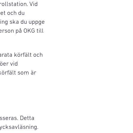
ollstation. Vid
det och du
ling ska du uppge
erson på OKG till
arata körfält och
öer vid
körfält som är
sseras. Detta
rycksavläsning.