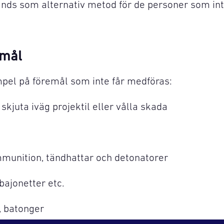
nds som alternativ metod för de personer som int
emål
pel på föremål som inte får medföras:
kjuta iväg projektil eller vålla skada
unition, tändhattar och detonatorer
 bajonetter etc.
, batonger