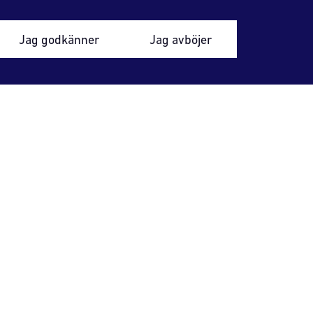
Jag godkänner
Jag avböjer
ärl.*
 metallföremål och
genom en
aken. skyddsvakten
lldetektor eller