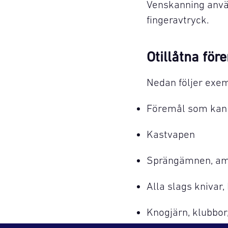
Venskanning anvä
fingeravtryck.
Otillåtna för
Nedan följer exem
Föremål som kan s
Kastvapen
Sprängämnen, amm
Alla slags knivar,
Knogjärn, klubbor