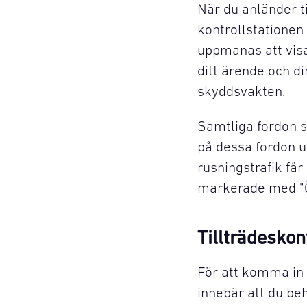
När du anländer ti
kontrollstationen
uppmanas att visa
ditt ärende och di
skyddsvakten.
Samtliga fordon s
på dessa fordon u
rusningstrafik få
markerade med "Övr
Tillträdeskon
För att komma in 
innebär att du beh