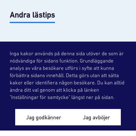
Andra lästips
Inga kakor används på denna sida utöver de som är
nödvändiga för sidans funktion. Grundläggande
analys av våra besökare utförs i syfte att kunna
förbättra sidans innehåll. Detta görs utan att sätta
kakor eller identifiera någon besökare. Du kan alltid
ändra ditt val genom att klicka på länken
OKG levererar flexibel, planerbar och fossilfri
"Inställningar för samtycke" längst ner på sidan.
energi med rätt kvalitet som är en
förutsättning för samhällets utveckling och
Jag godkänner
Jag avböjer
välfärd. Vi tar ansvar för säkerheten och
optimerar hela livscykeln.