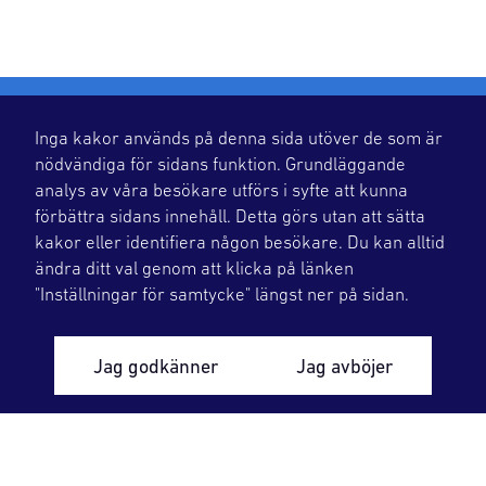
Inga kakor används på denna sida utöver de som är
nödvändiga för sidans funktion. Grundläggande
analys av våra besökare utförs i syfte att kunna
förbättra sidans innehåll. Detta görs utan att sätta
kakor eller identifiera någon besökare. Du kan alltid
OKG levererar flexibel, planerbar och fossilfri
ändra ditt val genom att klicka på länken
energi med rätt kvalitet som är en
"Inställningar för samtycke" längst ner på sidan.
förutsättning för samhällets utveckling och
välfärd. Vi tar ansvar för säkerheten och
Jag godkänner
Jag avböjer
optimerar hela livscykeln.
Vår verksamhet
Miljö